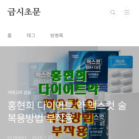
본문 바로가기
금시초문
홈
태그
방명록
카테고리 없음
홍현희 다이어트 약 맥스컷 술
복용방법 부작용
by hihenry
2024. 7. 27.